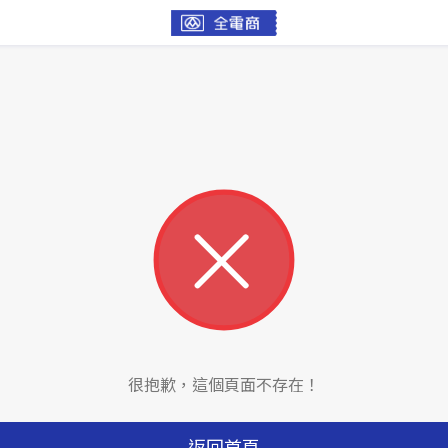
很抱歉，這個頁面不存在！
返回首頁