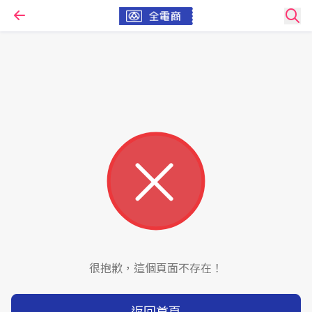
很抱歉，這個頁面不存在！
返回首頁