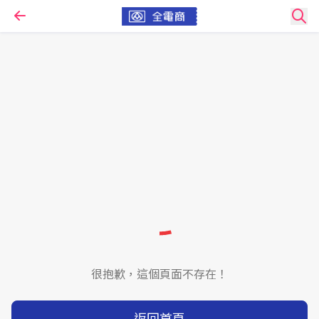
很抱歉，這個頁面不存在！
返回首頁