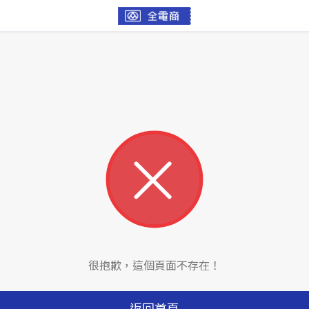
很抱歉，這個頁面不存在！
返回首頁