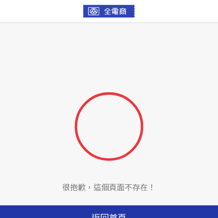
很抱歉，這個頁面不存在！
返回首頁