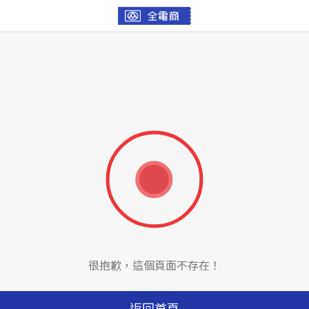
很抱歉，這個頁面不存在！
返回首頁