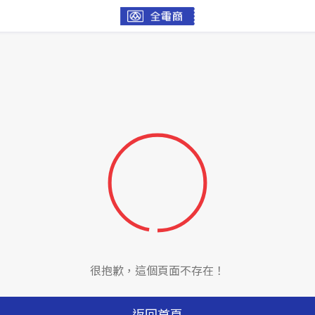
很抱歉，這個頁面不存在！
返回首頁