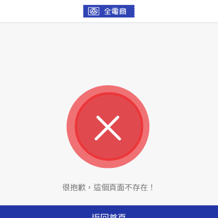
很抱歉，這個頁面不存在！
返回首頁