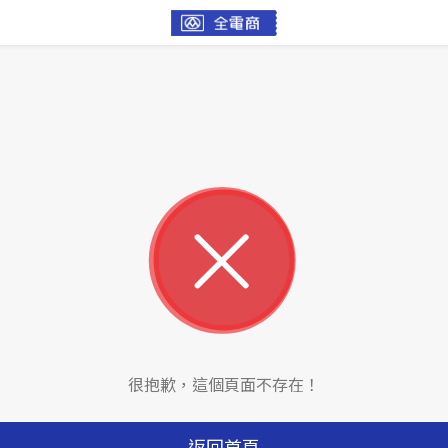
很抱歉，這個頁面不存在！
返回首頁