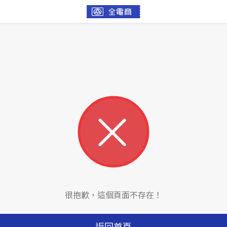
很抱歉，這個頁面不存在！
返回首頁