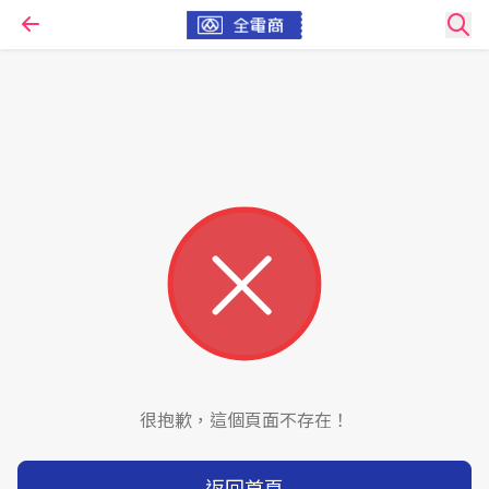
很抱歉，這個頁面不存在！
返回首頁