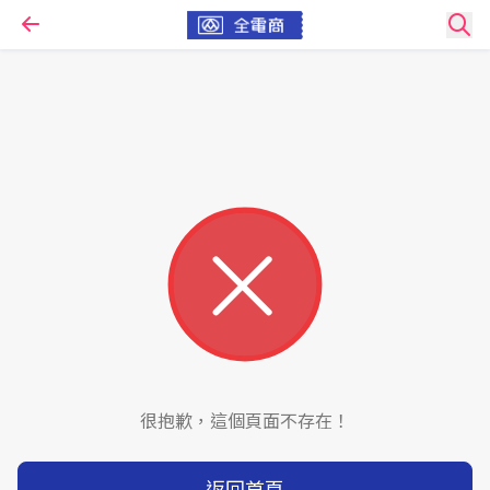
很抱歉，這個頁面不存在！
返回首頁