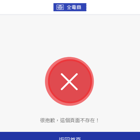
很抱歉，這個頁面不存在！
返回首頁