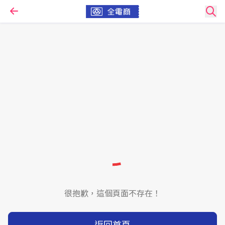
很抱歉，這個頁面不存在！
返回首頁