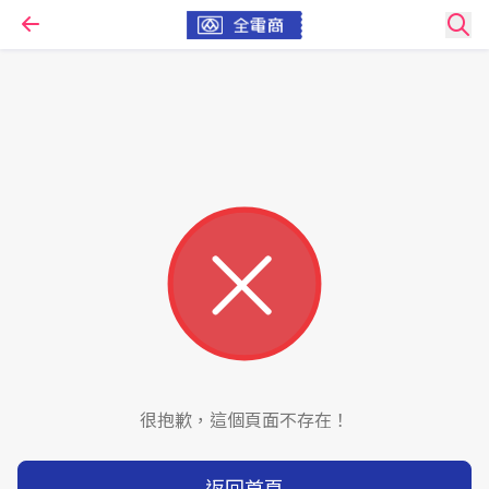
很抱歉，這個頁面不存在！
返回首頁