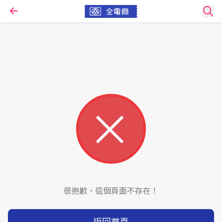
很抱歉，這個頁面不存在！
返回首頁