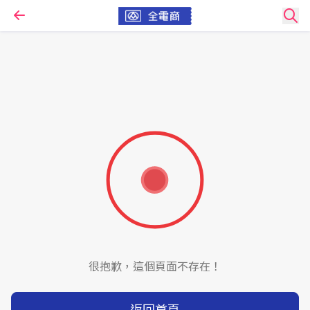
很抱歉，這個頁面不存在！
返回首頁