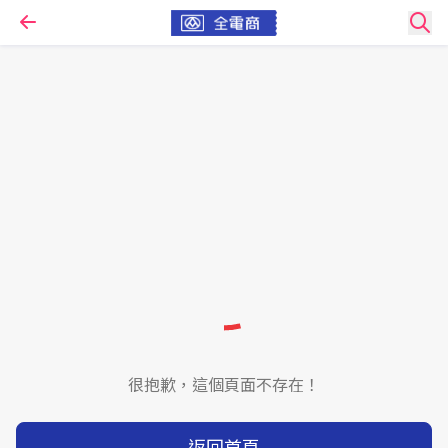
很抱歉，這個頁面不存在！
返回首頁