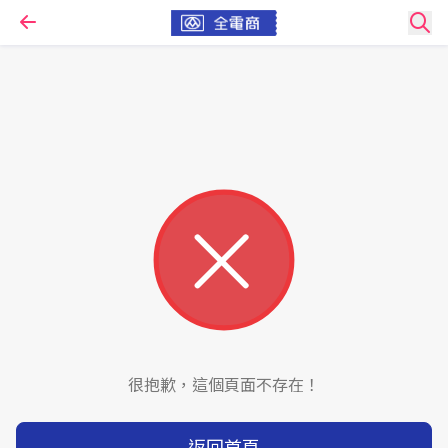
很抱歉，這個頁面不存在！
返回首頁