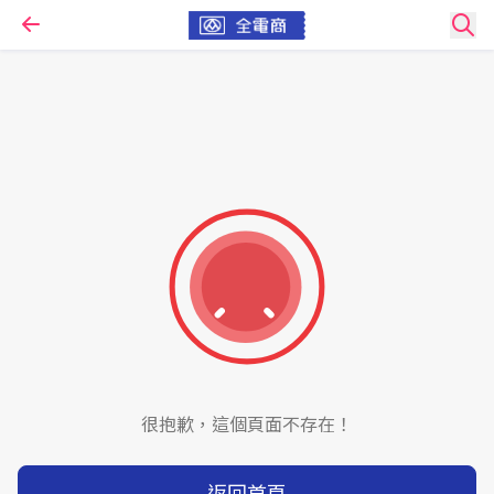
很抱歉，這個頁面不存在！
返回首頁