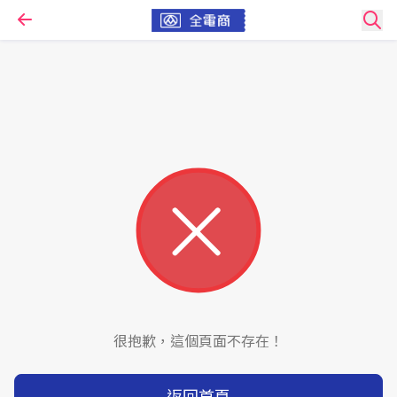
很抱歉，這個頁面不存在！
返回首頁