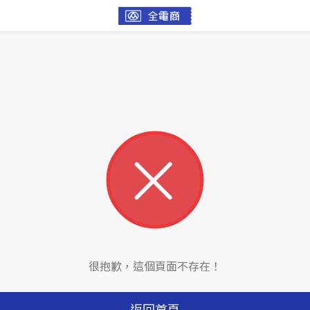
很抱歉，這個頁面不存在！
返回首頁