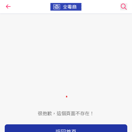
很抱歉，這個頁面不存在！
返回首頁