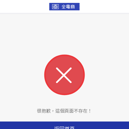
很抱歉，這個頁面不存在！
返回首頁