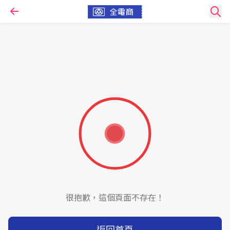
很抱歉，這個頁面不存在！
返回首頁