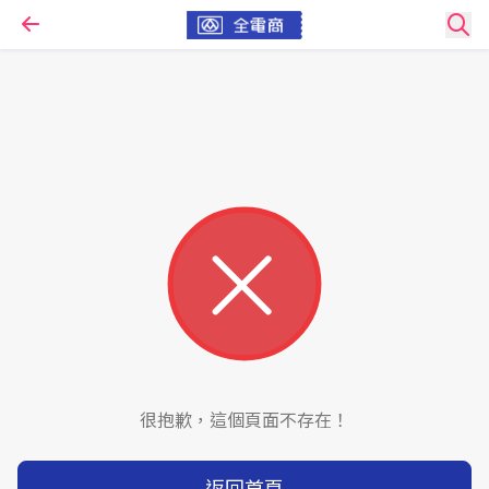
很抱歉，這個頁面不存在！
返回首頁