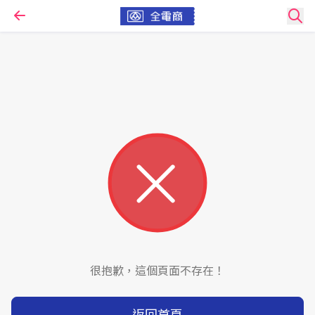
很抱歉，這個頁面不存在！
返回首頁