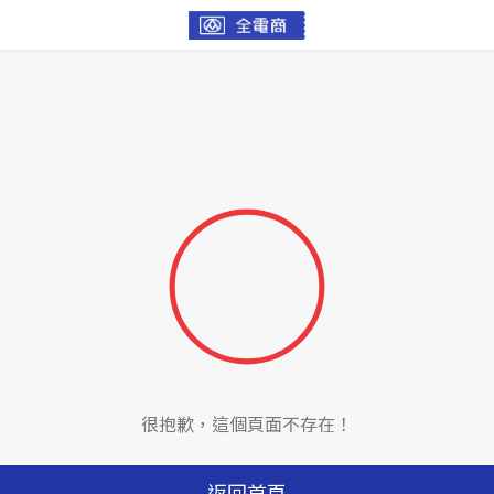
很抱歉，這個頁面不存在！
返回首頁