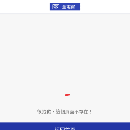
很抱歉，這個頁面不存在！
返回首頁