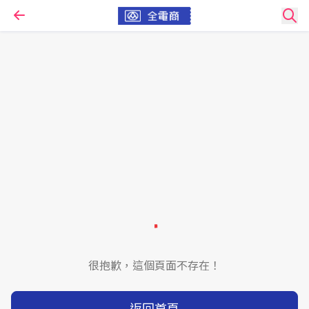
很抱歉，這個頁面不存在！
返回首頁