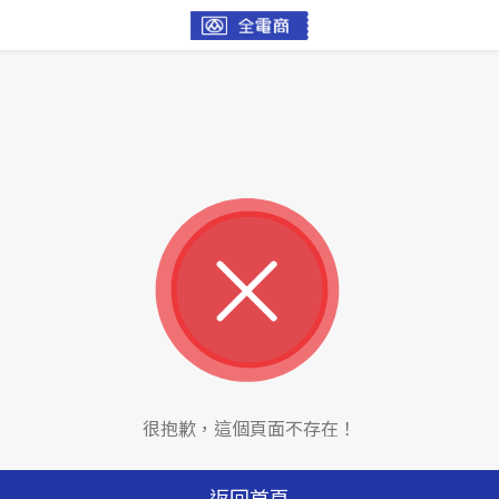
很抱歉，這個頁面不存在！
返回首頁