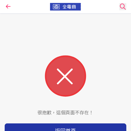
很抱歉，這個頁面不存在！
返回首頁