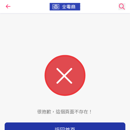
很抱歉，這個頁面不存在！
返回首頁