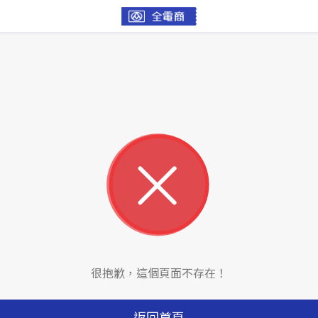
很抱歉，這個頁面不存在！
返回首頁