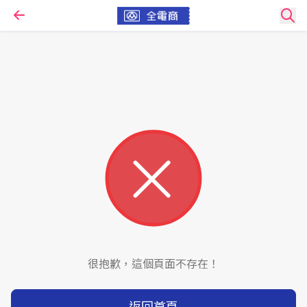
很抱歉，這個頁面不存在！
返回首頁