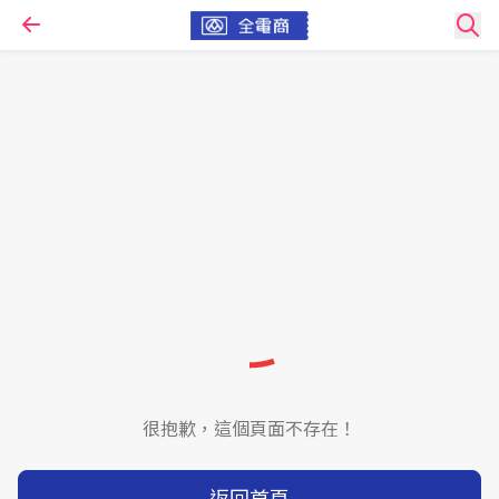
很抱歉，這個頁面不存在！
返回首頁