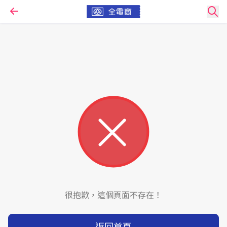
很抱歉，這個頁面不存在！
返回首頁