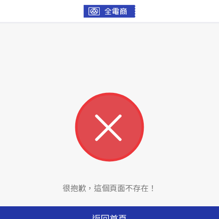
很抱歉，這個頁面不存在！
返回首頁