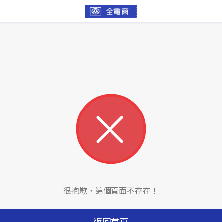
很抱歉，這個頁面不存在！
返回首頁