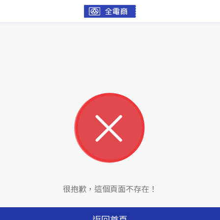
很抱歉，這個頁面不存在！
返回首頁