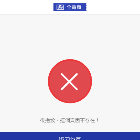
很抱歉，這個頁面不存在！
返回首頁