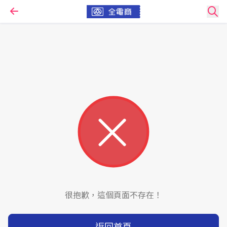
很抱歉，這個頁面不存在！
返回首頁