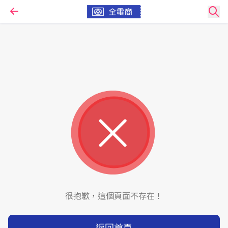
很抱歉，這個頁面不存在！
返回首頁