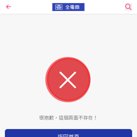
很抱歉，這個頁面不存在！
返回首頁