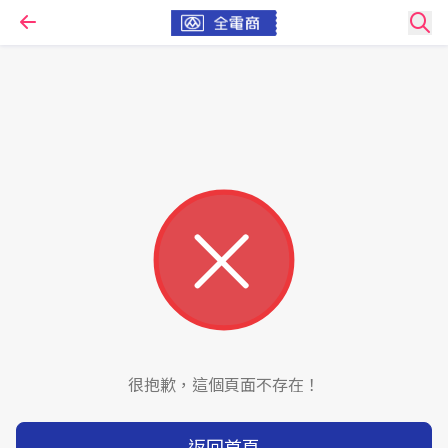
很抱歉，這個頁面不存在！
返回首頁