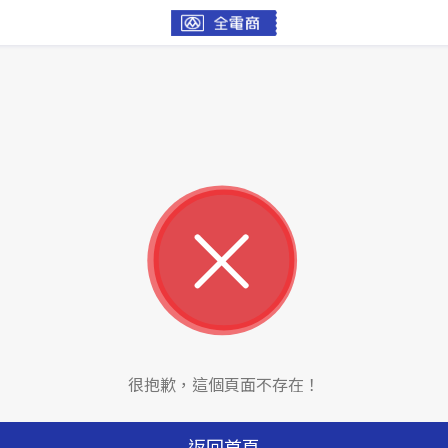
很抱歉，這個頁面不存在！
返回首頁