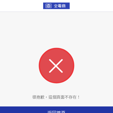
很抱歉，這個頁面不存在！
返回首頁