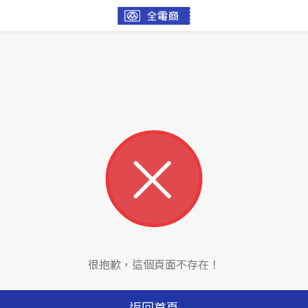
很抱歉，這個頁面不存在！
返回首頁