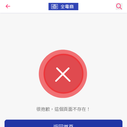
很抱歉，這個頁面不存在！
返回首頁