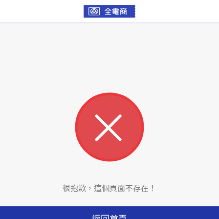
很抱歉，這個頁面不存在！
返回首頁